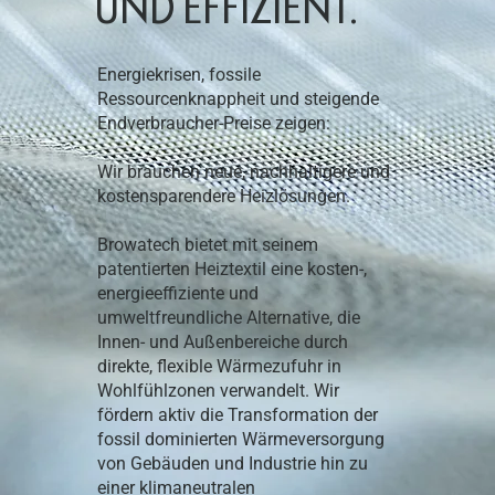
UND EFFIZIENT.
Energiekrisen, fossile
Ressourcenknappheit und steigende
Endverbraucher-Preise zeigen:
Wir brauchen neue, nachhaltigere und
kostensparendere Heizlösungen.
Browatech bietet mit seinem
patentierten Heiztextil eine kosten-,
energieeffiziente und
umweltfreundliche Alternative, die
Innen- und Außenbereiche durch
direkte, flexible Wärmezufuhr in
Wohlfühlzonen verwandelt. Wir
fördern aktiv die Transformation der
fossil dominierten Wärmeversorgung
von Gebäuden und Industrie hin zu
einer klimaneutralen