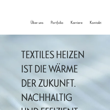
/
Portfolio
/
Produkte & Innovationen
/
Über uns
Portfolio
Karriere
Kontakt
Heiztextil 4.0
TEXTILES HEIZEN
IST DIE WÄRME
DER ZUKUNFT.
NACHHALTIG