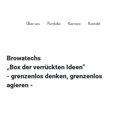
Smarte Neuentwicklungen
Über uns
Portfolio
Karriere
Kontakt
Browatechs
„Box der verrückten Ideen“
- grenzenlos denken, grenzenlos
agieren -